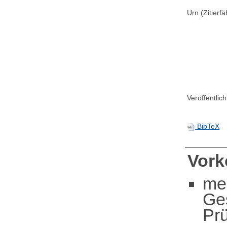
Urn (Zitierf
Veröffentlic
BibTeX
Vor
me
Ge
Pr