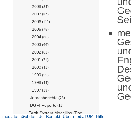
und
2008
(84)
Ge
2007
(87)
Sei
2006
(111)
2005
me
(75)
2004
(86)
Ge
2003
(66)
un
2002
(61)
En
2001
(71)
De
2000
(41)
Geo
1999
(55)
1998
(44)
und
1997
(13)
Geo
Jahresberichte
(28)
DGFI-Reporte
(11)
Earth System Modelling (Prof.
mediatum@ub.tum.de
Kontakt
Über mediaTUM
Hilfe
Boers)
(118)
Fernerkundungsanwendungen
(Prof. Anders)
(97)