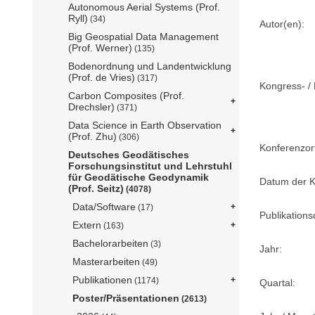
Autonomous Aerial Systems (Prof.
Ryll)
(34)
Autor(en):
Big Geospatial Data Management
(Prof. Werner)
(135)
Bodenordnung und Landentwicklung
(Prof. de Vries)
(317)
Kongress- / 
Carbon Composites (Prof.
Drechsler)
(371)
Data Science in Earth Observation
(Prof. Zhu)
(306)
Konferenzor
Deutsches Geodätisches
Forschungsinstitut und Lehrstuhl
für Geodätische Geodynamik
Datum der K
(Prof. Seitz)
(4078)
Data/Software
(17)
Publikation
Extern
(163)
Bachelorarbeiten
(3)
Jahr:
Masterarbeiten
(49)
Publikationen
(1174)
Quartal:
Poster/Präsentationen
(2613)