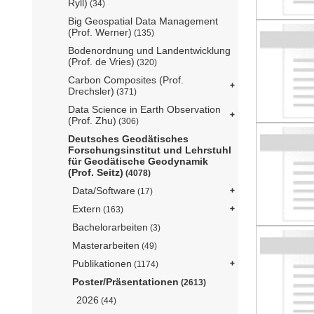
Ryll)
(34)
Big Geospatial Data Management
(Prof. Werner)
(135)
Bodenordnung und Landentwicklung
(Prof. de Vries)
(320)
Carbon Composites (Prof.
Drechsler)
(371)
Data Science in Earth Observation
(Prof. Zhu)
(306)
Deutsches Geodätisches
Forschungsinstitut und Lehrstuhl
für Geodätische Geodynamik
(Prof. Seitz)
(4078)
Data/Software
(17)
Extern
(163)
Bachelorarbeiten
(3)
Masterarbeiten
(49)
Publikationen
(1174)
Poster/Präsentationen
(2613)
2026
(44)