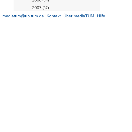
2008
(84)
2007
(87)
2006
(111)
mediatum@ub.tum.de
Kontakt
Über mediaTUM
Hilfe
2005
(75)
2004
(86)
2003
(66)
2002
(61)
2001
(71)
2000
(41)
1999
(55)
1998
(44)
1997
(13)
Jahresberichte
(28)
DGFI-Reporte
(11)
Earth System Modelling (Prof.
Boers)
(118)
Fernerkundungsanwendungen
(Prof. Anders)
(97)