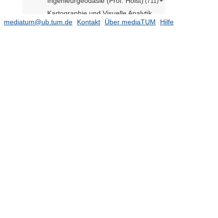
Ingenieurgeodäsie (Prof. Holst)
(711)
Kartographie und Visuelle Analytik
(Prof. Meng)
mediatum@ub.tum.de
Kontakt
(612)
Über mediaTUM
Hilfe
Kommunikation und Navigation
(N.N.)
(152)
Luftfahrtsysteme (Prof. Hornung)
(169)
Lunare und Planetare Exploration
(Prof. Reiß)
(54)
Methodik der Fernerkundung (Prof.
Busam komm.)
(418)
Photogrammetrie und
Fernerkundung (Prof. Busam)
(625)
Professur für
Raumfahrzeugkontrolle (Prof.
Kochdumper)
(1)
Raumfahrtmobilität und -antriebe
(Prof. Manfletti)
(184)
Satellitengeodäsie (Prof. Schartner)
Lehrstuhl für Spacecraft Systems
(Prof. Aliakbargolkar)
(44)
Strukturauslegung in der Luft- und