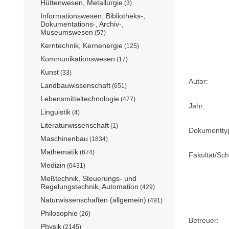
Hüttenwesen, Metallurgie
(3)
Informationswesen, Bibliotheks-,
Dokumentations-, Archiv-,
Museumswesen
(57)
Kerntechnik, Kernenergie
(125)
Kommunikationswesen
(17)
Kunst
(33)
Autor:
Landbauwissenschaft
(651)
Lebensmitteltechnologie
(477)
Jahr:
Linguistik
(4)
Literaturwissenschaft
(1)
Dokumentty
Maschinenbau
(1834)
Mathematik
(674)
Fakultät/Sch
Medizin
(6431)
Meßtechnik, Steuerungs- und
Regelungstechnik, Automation
(429)
Naturwissenschaften (allgemein)
(491)
Philosophie
(26)
Betreuer:
Physik
(2145)