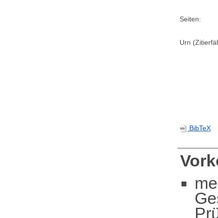
Seiten:
Urn (Zitierf
BibTeX
Vor
me
Ge
Pr