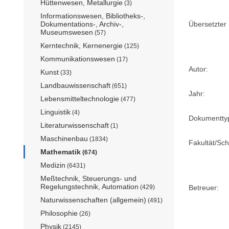
Hüttenwesen, Metallurgie
(3)
Informationswesen, Bibliotheks-,
Dokumentations-, Archiv-,
Übersetzter U
Museumswesen
(57)
Kerntechnik, Kernenergie
(125)
Kommunikationswesen
(17)
Autor:
Kunst
(33)
Landbauwissenschaft
(651)
Jahr:
Lebensmitteltechnologie
(477)
Linguistik
(4)
Dokumentty
Literaturwissenschaft
(1)
Maschinenbau
(1834)
Fakultät/Sch
Mathematik
(674)
Medizin
(6431)
Meßtechnik, Steuerungs- und
Regelungstechnik, Automation
(429)
Betreuer:
Naturwissenschaften (allgemein)
(491)
Philosophie
(26)
Physik
(2145)