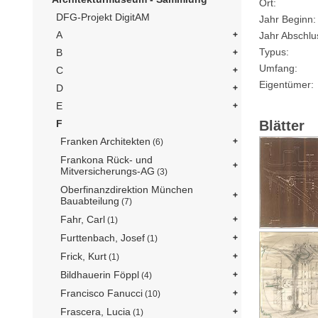
Ort
DFG-Projekt DigitAM
Jahr Beginn
A
Jahr Abschlu
Typus
B
Umfang
C
Eigentümer
D
E
Blätter
F
Franken Architekten
(6)
Frankona Rück- und
Mitversicherungs-AG
(3)
Oberfinanzdirektion München
Bauabteilung
(7)
Fahr, Carl
(1)
Furttenbach, Josef
(1)
Frick, Kurt
(1)
Bildhauerin Föppl
(4)
Francisco Fanucci
(10)
Frascera, Lucia
(1)