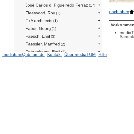
José Carlos d. Figueiredo Ferraz
(17)
nach oben
Fleetwood, Roy
(1)
F+A architects
(1)
Vorkommen
Faber, Georg
(1)
mediaT
Faesch, Emil
Samml
(3)
Faessler, Manfred
(2)
Fahrenkamp, Emil
(2)
mediatum@ub.tum.de
Kontakt
Über mediaTUM
Hilfe
Fahr, Rouge Ekkehard
(36)
Fäsch, Johann Rudolph
(1)
Fäßler, Josef
(1)
Fauser, Werner
(3)
Faust, Bernhard Christoph
(3)
Fehling & Gogel
(10)
Feicht, Markus
(2)
Feile, Peter
(3)
Feistel, Max
(1)
Feistle, Ernst
(3)