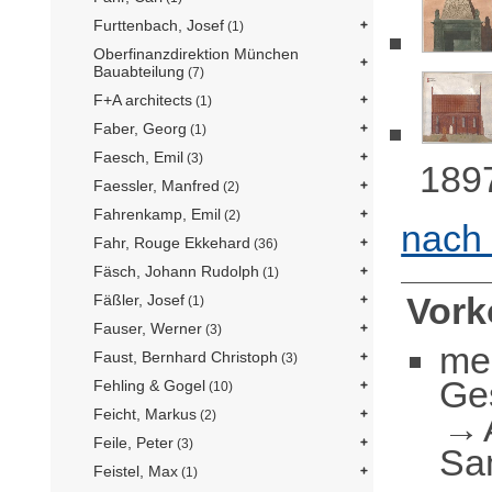
Furttenbach, Josef
(1)
Oberfinanzdirektion München
Bauabteilung
(7)
F+A architects
(1)
Faber, Georg
(1)
Faesch, Emil
(3)
1897
Faessler, Manfred
(2)
Fahrenkamp, Emil
(2)
nach
Fahr, Rouge Ekkehard
(36)
Fäsch, Johann Rudolph
(1)
Vor
Fäßler, Josef
(1)
Fauser, Werner
(3)
me
Faust, Bernhard Christoph
(3)
Ge
Fehling & Gogel
(10)
Feicht, Markus
(2)
Feile, Peter
(3)
Sa
Feistel, Max
(1)