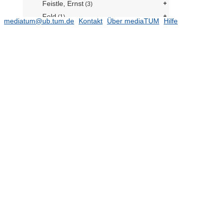
Feistle, Ernst
(3)
Feld
(1)
mediatum@ub.tum.de
Kontakt
Über mediaTUM
Hilfe
Feldl, Otto
(1)
Felix, Ulrich
(1)
Fellner, Ferdinand d.Ä.
(1)
Fellner, Ferdinand d. J.
(6)
Fendt, Michael
(1)
Feoli, Vincenzo
(1)
Ferber, Willibald
(11)
Ferrario, Carlo
(1)
Ferrater, Carlos
(2)
Feuchtiger, Rucker, Schlums
(1)
F.G.
(1)
Fick, Catharina
(54)
Fick, Roderich
(1648)
Fiechter, Ernst
(465)
Field Architecture
(2)