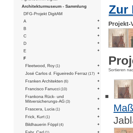
Zur 
Architekturmuseum - Sammlung
DFG-Projekt DigitAM
A
Projekt-
B
C
D
E
Proj
F
Fleetwood, Roy
(1)
Sortieren na
José Carlos d. Figueiredo Ferraz
(17)
Franken Architekten
(6)
Francisco Fanucci
(10)
Frankona Rück- und
Mitversicherungs-AG
(3)
Maß
Frascera, Lucia
(1)
Frick, Kurt
Jabl
(1)
Bildhauerin Föppl
(4)
Fahr, Carl
(1)