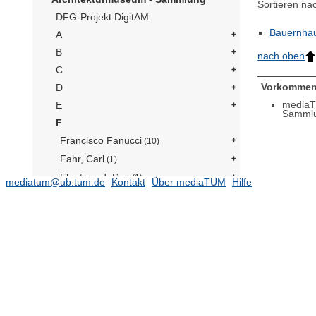
Sortieren na
DFG-Projekt DigitAM
Bauernhau
A
B
nach oben
C
Vorkommen
D
mediaT
E
Samml
F
Francisco Fanucci
(10)
Fahr, Carl
(1)
Fleetwood, Roy
(1)
mediatum@ub.tum.de
Kontakt
Über mediaTUM
Hilfe
Oberfinanzdirektion München
Bauabteilung
(7)
Furttenbach, Josef
(1)
Franken Architekten
(6)
José Carlos d. Figueiredo Ferraz
(17)
Frick, Kurt
(1)
Frankona Rück- und
Mitversicherungs-AG
(3)