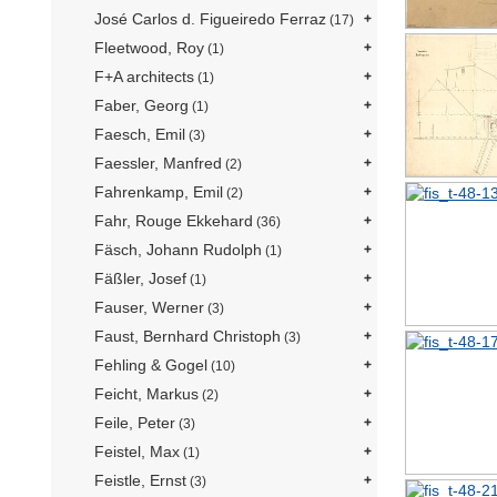
José Carlos d. Figueiredo Ferraz
(17)
Fleetwood, Roy
(1)
F+A architects
(1)
Faber, Georg
(1)
Faesch, Emil
(3)
Faessler, Manfred
(2)
Fahrenkamp, Emil
(2)
Fahr, Rouge Ekkehard
(36)
Fäsch, Johann Rudolph
(1)
Fäßler, Josef
(1)
Fauser, Werner
(3)
Faust, Bernhard Christoph
(3)
Fehling & Gogel
(10)
Feicht, Markus
(2)
Feile, Peter
(3)
Feistel, Max
(1)
Feistle, Ernst
(3)