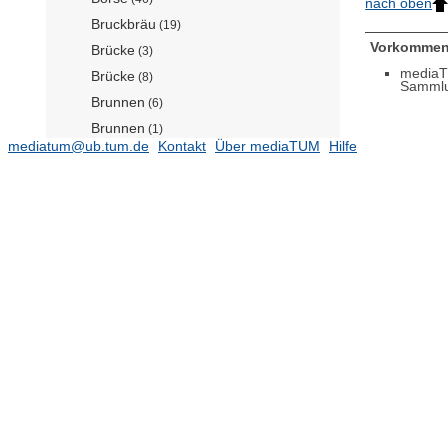
nach oben
Bruckbräu
(19)
Vorkommen
Brücke
(3)
mediaT
Brücke
(8)
Samml
Brunnen
(6)
Brunnen
(1)
mediatum@ub.tum.de
Kontakt
Über mediaTUM
Hilfe
Camsdorfer Brücke
(64)
Casino
(11)
Cornelianum: Erweiterung des
Rathauses und
Veranstaltungsgebäude
(201)
Das Rosenhaus (nach Adalbert
Stifter: Der Nachsommer)
(9)
Denkmal
(2)
Denkmal an der Neuen Brücke
(2)
Denkmal im Englischen Garten
(1)
Denkmal-Entwürfe
(2)
Diakonissen- Anstalt mit Krankenhaus
(12)