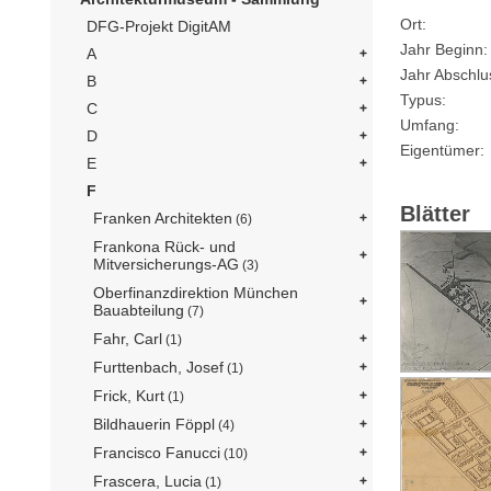
Ort
DFG-Projekt DigitAM
Jahr Beginn
A
Jahr Abschlu
B
Typus
C
Umfang
D
Eigentümer
E
F
Blätter
Franken Architekten
(6)
Frankona Rück- und
Mitversicherungs-AG
(3)
Oberfinanzdirektion München
Bauabteilung
(7)
Fahr, Carl
(1)
Furttenbach, Josef
(1)
Frick, Kurt
(1)
Bildhauerin Föppl
(4)
Francisco Fanucci
(10)
Frascera, Lucia
(1)