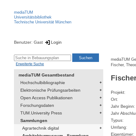
mediaTUM
Universitätsbibliothek
Technische Universität München
Benutzer: Gast
Login
mediaTUM Ge
Erweiterte Suche
Fischer, Theo
mediaTUM Gesamtbestand
Fische
Hochschulbibliographie
Elektronische Prüfungsarbeiten
Projekt
Open Access Publikationen
Ort
Forschungsdaten
Jahr Beginn
TUM.University Press
Jahr Abschlu
Typus
Sammlungen
Umfang
Agrartechnik digital
Eigentümer
Architekturmuseum - Sammlung