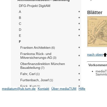
DFG-Projekt DigitAM
Blätter
A
B
C
D
E
F
Franken Architekten
(6)
Frankona Rück- und
nach oben
Mitversicherungs-AG
(3)
Oberfinanzdirektion München
Vorkommen
Bauabteilung
(7)
mediaT
Fahr, Carl
Samml
(1)
Furttenbach, Josef
(1)
Frick, Kurt
(1)
mediatum@ub.tum.de
Kontakt
Über mediaTUM
Hilfe
Bildhauerin Föppl
(4)
Francisco Fanucci
(10)
Frascera, Lucia
(1)