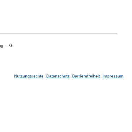
ng
G
Nutzungsrechte
Datenschutz
Barrierefreiheit
Impressum