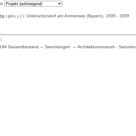
ch
che
: Unterschondorf am Ammersee (Bayern), 1939 - 1939
( geru_j-1 )
:
UM Gesamtbestand
Sammlungen
Architekturmuseum - Sammlu