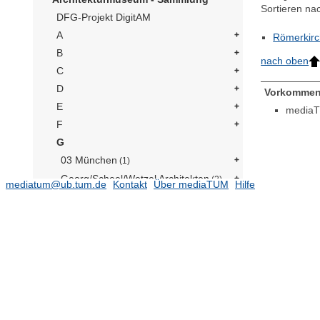
Sortieren na
DFG-Projekt DigitAM
A
Römerkir
B
nach oben
C
D
Vorkommen
E
mediaT
F
G
03 München
(1)
Georg/Scheel/Wetzel Architekten
(2)
mediatum@ub.tum.de
Kontakt
Über mediaTUM
Hilfe
Gutkind, Erwin Anton
(1)
Büro Gulbransson
(5)
Gildemeister, Karl
(1)
Gablonsky, Fritz
(4)
Gardella, Ignazio
(1)
Geddes, Norman Bel
(1)
Ginsburg, Moissei
(1)