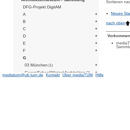
Sortieren na
DFG-Projekt DigitAM
Neues Sta
A
B
nach oben
C
Vorkommen
D
mediaT
E
Samml
F
G
03 München
(1)
Georg/Scheel/Wetzel Architekten
(2)
mediatum@ub.tum.de
Kontakt
Über mediaTUM
Hilfe
Gutkind, Erwin Anton
(1)
Büro Gulbransson
(5)
Gildemeister, Karl
(1)
Gablonsky, Fritz
(4)
Gardella, Ignazio
(1)
Neues Stadttheater
(1)
Geddes, Norman Bel
(1)