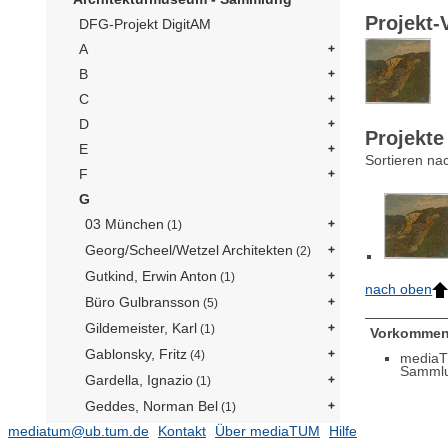
Projekt-
DFG-Projekt DigitAM
A
B
C
D
Projekte
E
Sortieren na
F
G
03 München
(1)
Georg/Scheel/Wetzel Architekten
(2)
Gutkind, Erwin Anton
(1)
nach oben
Büro Gulbransson
(5)
Gildemeister, Karl
(1)
Vorkommen
Gablonsky, Fritz
(4)
mediaT
Samml
Gardella, Ignazio
(1)
Geddes, Norman Bel
(1)
mediatum@ub.tum.de
Kontakt
Über mediaTUM
Hilfe
Ginsburg, Moissei
(1)