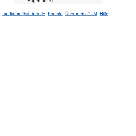
Hugentobler)
Fachgebiet Tektonik und
Gefügekunde (N.N.)
mediatum@ub.tum.de
Kontakt
Über mediaTUM
Hilfe
Forschungseinrichtung
Satellitengeodäsie (BE) (Prof.
Hugentobler)
Lehrstuhl für Industrial Design (N.N.)
Gastprofessur für Emerging
Technologies (Prof. Petzold)
Institut für Entwerfen und Gestalten
Juniorprofessur Geschichte und
Theorie der Landschaftsarchitektur
(N.N.)
(1)
Juniorprofessur Mobilität, Transport
und Verkehr (Prof. Gerike)
(26)
Lehrstuhl für Architekturtechnologie
(komm. Prof. Petzold)
(1)
Lehrstuhl für Astronomische und
Physikalische Geodäsie (Prof. Pail)
(4668)
Lehrstuhl für Bodenordnung und
Landentwicklung (Prof. de Vries)
(117)