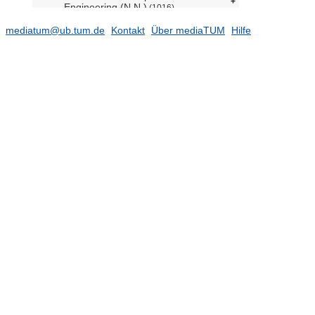
Engineering (N.N.)
(1016)
Lehrstuhl für Flugsystemdynamik
mediatum@ub.tum.de
Kontakt
Über mediaTUM
Hilfe
(Prof. Holzapfel)
(194)
Raumfahrttechnik (Prof. Holzapfel
komm.)
(951)
Lehrstuhl für Fluidmechatronik (Prof.
Schilling em.)
Lehrstuhl für Gebäudetechnologie
(Prof. Herzog)
(71)
Stiftungslehrstuhl für
Energieeffizientes und nachhaltiges
Planen und Bauen (Prof. Lang)
(347)
Lehrstuhl für Geodäsie (Prof.
Wunderlich)
(591)
Lehrstuhl für Geodätische
Geodynamik (Prof. Seitz)
(59)
Lehrstuhl für Geoinformatik (Prof.
Kolbe)
(527)
Lehrstuhl für
Hubschraubertechnologie (Prof.
Hajek)
(67)
Professur für Entwerfen und