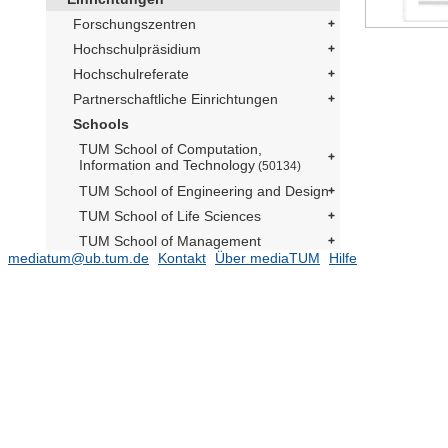
Forschungszentren
Hochschulpräsidium
Hochschulreferate
Partnerschaftliche Einrichtungen
Schools
TUM School of Computation,
Information and Technology
(50134)
TUM School of Engineering and Design
TUM School of Life Sciences
TUM School of Management
mediatum@ub.tum.de
Kontakt
Über mediaTUM
Hilfe
TUM School of Medicine and Health
TUM School of Natural Sciences
(16481)
TUM School of Social Sciences and
Technology
(10784)
Schülerforschungszentrum
Berchtesgadener Land
Prüfungsarbeiten
(275)
Departments
(6607)