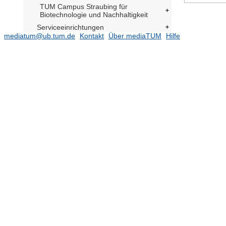
TUM Campus Straubing für
Biotechnologie und Nachhaltigkeit
Serviceeinrichtungen
mediatum@ub.tum.de
Kontakt
Über mediaTUM
Hilfe
TUM Institute for LifeLong Learning
TUM Graduate School
Zentrale Verwaltung