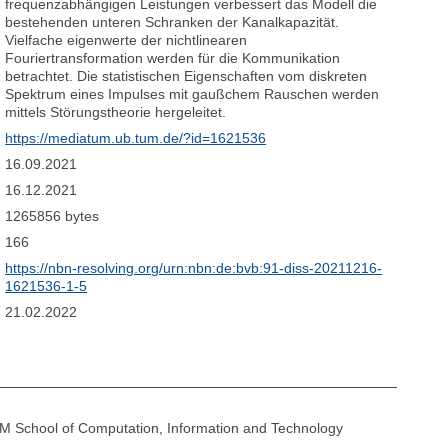
frequenzabhängigen Leistungen verbessert das Modell die
bestehenden unteren Schranken der Kanalkapazität.
Vielfache eigenwerte der nichtlinearen
Fouriertransformation werden für die Kommunikation
betrachtet. Die statistischen Eigenschaften vom diskreten
Spektrum eines Impulses mit gaußchem Rauschen werden
mittels Störungstheorie hergeleitet.
https://mediatum.ub.tum.de/?id=1621536
16.09.2021
16.12.2021
1265856 bytes
166
https://nbn-resolving.org/urn:nbn:de:bvb:91-diss-20211216-
1621536-1-5
21.02.2022
M School of Computation, Information and Technology