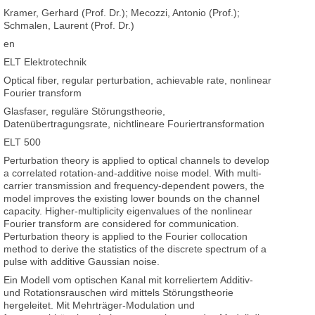
Kramer, Gerhard (Prof. Dr.); Mecozzi, Antonio (Prof.);
Schmalen, Laurent (Prof. Dr.)
en
ELT Elektrotechnik
Optical fiber, regular perturbation, achievable rate, nonlinear
Fourier transform
Glasfaser, reguläre Störungstheorie,
Datenübertragungsrate, nichtlineare Fouriertransformation
ELT 500
Perturbation theory is applied to optical channels to develop
a correlated rotation-and-additive noise model. With multi-
carrier transmission and frequency-dependent powers, the
model improves the existing lower bounds on the channel
capacity. Higher-multiplicity eigenvalues of the nonlinear
Fourier transform are considered for communication.
Perturbation theory is applied to the Fourier collocation
method to derive the statistics of the discrete spectrum of a
pulse with additive Gaussian noise.
Ein Modell vom optischen Kanal mit korreliertem Additiv-
und Rotationsrauschen wird mittels Störungstheorie
hergeleitet. Mit Mehrträger-Modulation und