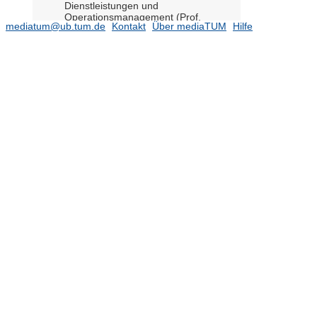
Dienstleistungen und
Operationsmanagement (Prof.
mediatum@ub.tum.de
Kontakt
Über mediaTUM
Hilfe
Kolisch)
(25)
Lehrstuhl für Economics of Aging
(Prof. Börsch-Supan)
(26)
Lehrstuhl für Forstliche
Wirtschaftslehre (Prof. Moog)
(7)
Lehrstuhl für Psychologie (Prof. Kehr)
(9)
Lehrstuhl für Technologie- und
Innovationsmanagement (Prof.
Henkel)
(13)
Lehrstuhl für Unternehmensführung
(Prof. Mohnen)
(4)
Lehrstuhl für VWL -
Finanzwissenschaft und
Industrieökonomik (Prof. Weizsäcker
v.)
(3)
Lehrstuhl für VWL - Umweltökonomie
und Agrarpolitik (Prof. Salhofer)
(4)
Lehrstuhl für Wald- und Umweltpolitik
(Prof. Suda)
(9)