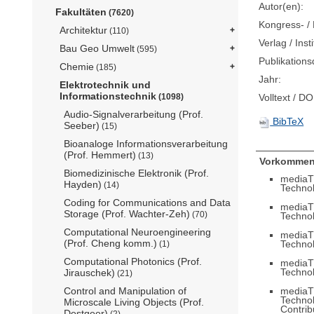
Autor(en):
Fakultäten
(7620)
Kongress- / 
Architektur
(110)
Verlag / Insti
Bau Geo Umwelt
(595)
Publikation
Chemie
(185)
Jahr:
Elektrotechnik und
Informationstechnik
(1098)
Volltext / DO
Audio-Signalverarbeitung (Prof.
BibTeX
Seeber)
(15)
Bioanaloge Informationsverarbeitung
(Prof. Hemmert)
(13)
Vorkommen
Biomedizinische Elektronik (Prof.
mediaT
Hayden)
(14)
Techno
Coding for Communications and Data
mediaT
Storage (Prof. Wachter-Zeh)
(70)
Techno
Computational Neuroengineering
mediaT
(Prof. Cheng komm.)
Techno
(1)
Computational Photonics (Prof.
mediaT
Techno
Jirauschek)
(21)
mediaT
Control and Manipulation of
Techno
Microscale Living Objects (Prof.
Contrib
Destgeer)
(2)