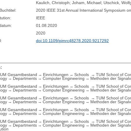
Kaulich, Christoph; Joham, Michael; Utschick, Wol
Buchtitel:
2020 IEEE 31st Annual International Symposium o
tution:
IEEE
sdatum:
01.08.2020
2020
I:
doi:10.1109/pimrc48278.2020.9217292
:
UM Gesamtbestand
Einrichtungen
Schools
TUM School of Com
logy
Departments
Computer Engineering
Methoden der Signalve
UM Gesamtbestand
Einrichtungen
Schools
TUM School of Com
logy
Departments
Computer Engineering
Methoden der Signalve
UM Gesamtbestand
Einrichtungen
Schools
TUM School of Com
logy
Departments
Computer Engineering
Methoden der Signalve
UM Gesamtbestand
Einrichtungen
Schools
TUM School of Com
logy
Departments
Computer Engineering
Methoden der Signalve
UM Gesamtbestand
Einrichtungen
Schools
TUM School of Com
logy
Departments
Computer Engineering
Methoden der Signalve
ution