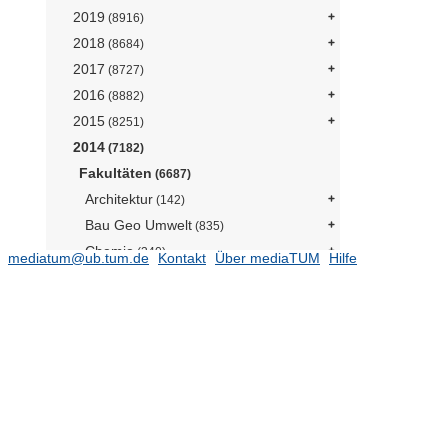
2019
(8916)
2018
(8684)
2017
(8727)
2016
(8882)
2015
(8251)
2014
(7182)
Fakultäten
(6687)
Architektur
(142)
Bau Geo Umwelt
(835)
Chemie
(340)
mediatum@ub.tum.de
Kontakt
Über mediaTUM
Hilfe
Elektrotechnik und Informationstechnik
(1146)
Informatik
(440)
Maschinenwesen
(1141)
Mathematik
(146)
Medizin
(554)
Physik
(129)