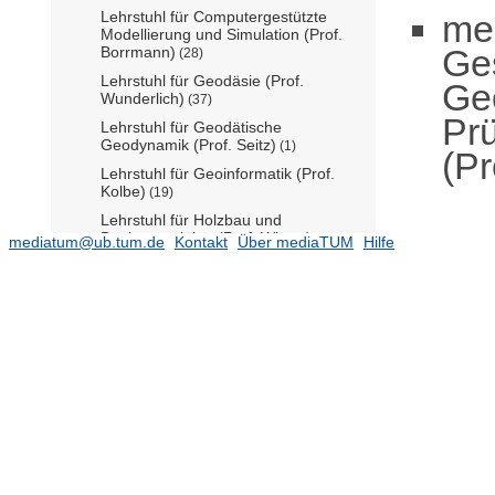
me
Lehrstuhl für Computergestützte
Modellierung und Simulation (Prof.
Ge
Borrmann)
(28)
Lehrstuhl für Geodäsie (Prof.
Ge
Wunderlich)
(37)
Pr
Lehrstuhl für Geodätische
Geodynamik (Prof. Seitz)
(1)
(Pr
Lehrstuhl für Geoinformatik (Prof.
Kolbe)
(19)
Lehrstuhl für Holzbau und
Baukonstruktion (Prof. Winter)
(26)
mediatum@ub.tum.de
Kontakt
Über mediaTUM
Hilfe
Lehrstuhl für Hydrogeologie (Prof.
Einsiedl)
Lehrstuhl für Hydrologie und
Flussgebietsmanagement (Prof.
Disse)
(13)
Lehrstuhl für Ingenieurgeologie (Prof.
Thuro)
Lehrstuhl für Kartographie (Prof.
Meng)
(18)
Lehrstuhl für Massivbau (Prof.
Fischer)
(39)