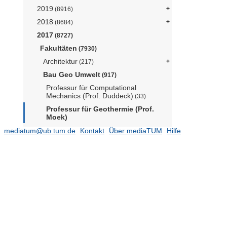
2019
(8916)
2018
(8684)
2017
(8727)
Fakultäten
(7930)
Architektur
(217)
Bau Geo Umwelt
(917)
Professur für Computational
Mechanics (Prof. Duddeck)
(33)
Professur für Geothermie (Prof.
Moek)
Professur für Gesteinshüttenkunde
mediatum@ub.tum.de
Kontakt
Über mediaTUM
Hilfe
(Prof. Heinz)
(1)
Professur für Hangbewegungen
(Prof. Krautblatter)
Professur für Hydromechanik (Prof.
Manhart)
(14)
Professur für Photogrammetrie und
Fernerkundung (Prof. Stilla)
(19)
Professur für Risikoanalyse und
Zuverlässigkeit (Prof.Straub)
(21)