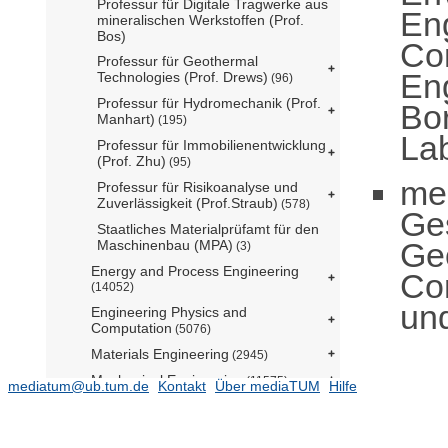
Professur für Digitale Tragwerke aus
En
mineralischen Werkstoffen (Prof.
Bos)
Com
Professur für Geothermal
Eng
Technologies (Prof. Drews)
(96)
Professur für Hydromechanik (Prof.
Bo
Manhart)
(195)
La
Professur für Immobilienentwicklung
(Prof. Zhu)
(95)
me
Professur für Risikoanalyse und
Zuverlässigkeit (Prof.Straub)
(578)
Ge
Staatliches Materialprüfamt für den
Ge
Maschinenbau (MPA)
(3)
Energy and Process Engineering
Co
(14052)
und
Engineering Physics and
Computation
(5076)
Materials Engineering
(2945)
Mechanical Engineering
(11575)
mediatum@ub.tum.de
Kontakt
Über mediaTUM
Hilfe
Mobility Systems Engineering
(5528)
Ehemalige Einrichtungen
(27241)