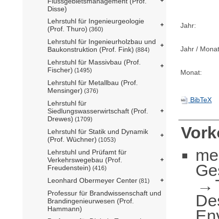
Flussgebietsmanagement (Prof.
Disse)
Lehrstuhl für Ingenieurgeologie
Jahr:
(Prof. Thuro)
(360)
Lehrstuhl für Ingenieurholzbau und
Jahr / Monat
Baukonstruktion (Prof. Fink)
(884)
Lehrstuhl für Massivbau (Prof.
Fischer)
(1495)
Monat:
Lehrstuhl für Metallbau (Prof.
Mensinger)
(376)
BibTeX
Lehrstuhl für
Siedlungswasserwirtschaft (Prof.
Drewes)
(1709)
Vor
Lehrstuhl für Statik und Dynamik
(Prof. Wüchner)
(1053)
me
Lehrstuhl und Prüfamt für
Verkehrswegebau (Prof.
Ge
Freudenstein)
(416)
Leonhard Obermeyer Center
(81)
Professur für Brandwissenschaft und
De
Brandingenieurwesen (Prof.
Hammann)
En