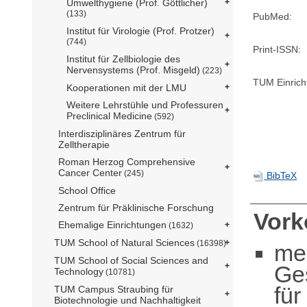
Umwelthygiene (Prof. Göttlicher)
(133)
PubMed:
Institut für Virologie (Prof. Protzer)
(744)
Print-ISSN:
Institut für Zellbiologie des
Nervensystems (Prof. Misgeld)
(223)
TUM Einrich
Kooperationen mit der LMU
Weitere Lehrstühle und Professuren
Preclinical Medicine
(592)
Interdisziplinäres Zentrum für
Zelltherapie
Roman Herzog Comprehensive
Cancer Center
(245)
BibTeX
School Office
Zentrum für Präklinische Forschung
Vor
Ehemalige Einrichtungen
(1632)
TUM School of Natural Sciences
(16398)
me
TUM School of Social Sciences and
Ge
Technology
(10781)
für
TUM Campus Straubing für
Biotechnologie und Nachhaltigkeit