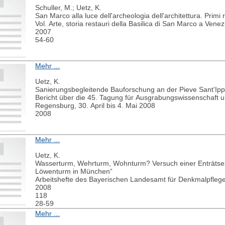
Schuller, M.; Uetz, K.
San Marco alla luce dell'archeologia dell'architettura. Primi r
Vol. Arte, storia restauri della Basilica di San Marco a Vene
2007
54-60
Mehr ...
Uetz, K.
Sanierungsbegleitende Bauforschung an der Pieve Sant’Ippo
Bericht über die 45. Tagung für Ausgrabungswissenschaft 
Regensburg, 30. April bis 4. Mai 2008
2008
Mehr ...
Uetz, K.
Wasserturm, Wehrturm, Wohnturm? Versuch einer Enträtsel
Löwenturm in München“
Arbeitshefte des Bayerischen Landesamt für Denkmalpfleg
2008
118
28-59
Mehr ...