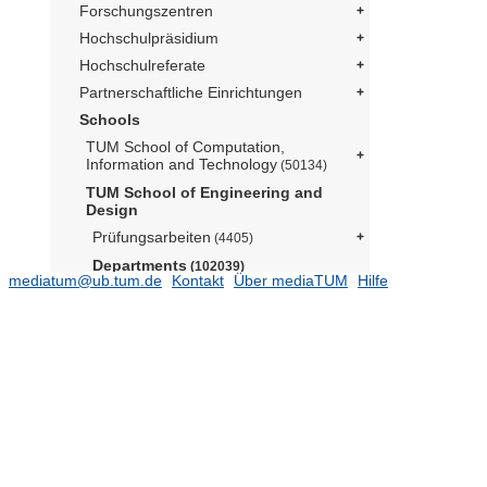
Forschungszentren
Hochschulpräsidium
Hochschulreferate
Partnerschaftliche Einrichtungen
Schools
TUM School of Computation,
Information and Technology
(50134)
TUM School of Engineering and
Design
Prüfungsarbeiten
(4405)
Departments
(102039)
mediatum@ub.tum.de
Kontakt
Über mediaTUM
Hilfe
Aerospace and Geodesy
(15589)
Architecture
Architekturmuseum (Prof. Lepik)
(174)
Lehrstuhl für Architectural Design
and Participation (Prof. Kéré)
(8)
Lehrstuhl für Architecture and
Timber Construction (Prof. Birk)
(29704)