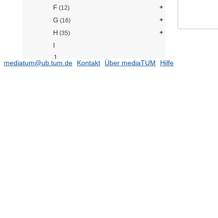
F
(12)
G
(16)
H
(35)
I
J
mediatum@ub.tum.de
Kontakt
Über mediaTUM
Hilfe
K
(36)
L
M
(153)
N
(7)
O
(303)
P
(52)
R
(27)
S
(107)
T
(7)
U
V
W
(89)