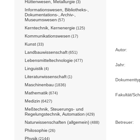
Hüttenwesen, Metallurgie
(3)
Informationswesen, Bibliotheks-,
Dokumentations-, Archiv-,
Museumswesen
(57)
Kerntechnik, Kernenergie
(125)
Kommunikationswesen
(17)
Kunst
(33)
Autor:
Landbauwissenschaft
(651)
Lebensmitteltechnologie
(477)
Jahr:
Linguistik
(4)
Literaturwissenschaft
(1)
Dokumentty
Maschinenbau
(1836)
Mathematik
(674)
Fakultät/Sch
Medizin
(6427)
Meßtechnik, Steuerungs- und
Regelungstechnik, Automation
(429)
Naturwissenschaften (allgemein)
Betreuer:
(488)
Philosophie
(26)
Physik
(2144)