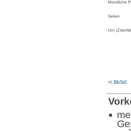
Mündliche P
Seiten:
Urn (Zitierf
BibTeX
Vor
me
Ge