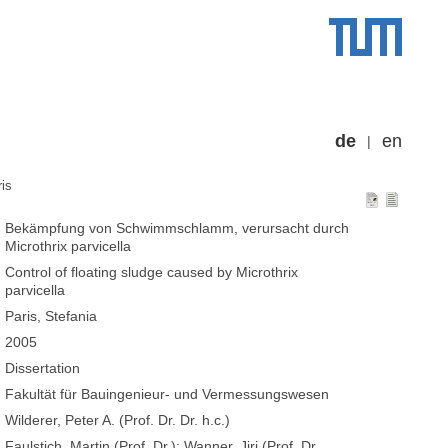
de
en
ris
Bekämpfung von Schwimmschlamm, verursacht durch
Microthrix parvicella
Control of floating sludge caused by Microthrix
parvicella
Paris, Stefania
2005
Dissertation
Fakultät für Bauingenieur- und Vermessungswesen
Wilderer, Peter A. (Prof. Dr. Dr. h.c.)
Faulstich, Martin (Prof. Dr.); Wanner, Jiri (Prof. Dr.