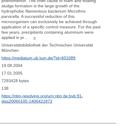
phenomenon. The chief cause of foam and floating
sludge formation is the large growth of the
hydrophobic filamentous bacterium Microthrix
parvicella. A successful reduction of this
microorganism can exclusively be achieved through
application of a specific control measure. For the past
few years, precipitants containing aluminium were
applied in pr...
»
Universitätsbibliothek der Technischen Universität
München
https://mediatum.ub.tum.de/?id=601089
19.08.2004
17.01.2005
7293428 bytes
138
https://nbn-resolving.org/urn:nbn:de:bvb:91-
diss20060105-1406421872