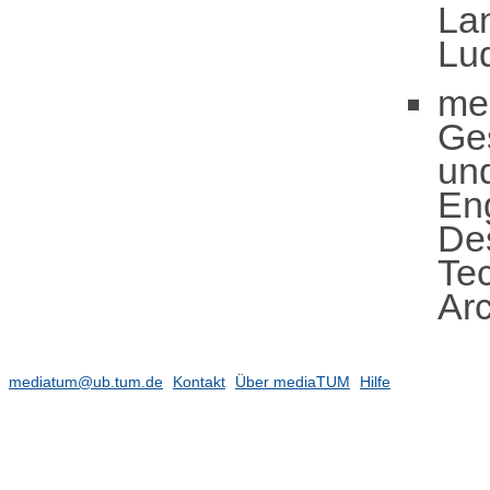
Lan
Lu
me
Ge
un
En
De
Te
Arc
mediatum@ub.tum.de
Kontakt
Über mediaTUM
Hilfe