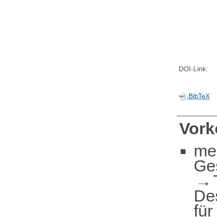
DOI-Link:
BibTeX
Vor
me
Ge
De
für