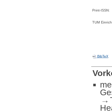
Print-ISSN:
TUM Einrich
BibTeX
Vor
me
Ge
He