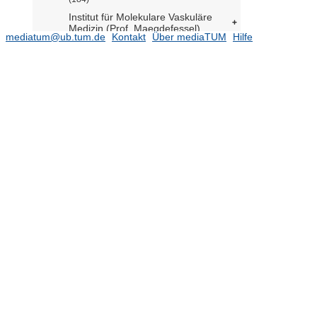
Institut für Molekulare Vaskuläre
Medizin (Prof. Maegdefessel)
mediatum@ub.tum.de
Kontakt
Über mediaTUM
Hilfe
Klinik für Anästhesiologie und
Intensivmedizin (Prof. Schneider)
(972)
Klinik für Chirurgie angeborener
Herzfehler und Kinderherzchirurgie
(DHM) (Prof. Hörer)
Klinik für Ernährungsmedizin (Prof.
Hauner)
(688)
Klinik und Poliklinik für
Augenheilkunde (Prof. Charbel Issa)
(459)
Klinik und Poliklinik für Chirurgie
(Prof. Friess)
(1779)
Klinik und Poliklinik für Dermatologie
und Allergologie (Prof. Biedermann)
(2411)
Klinik und Poliklinik für
Frauenheilkunde (Prof. Kiechle)
(1646)
Klinik und Poliklinik für Hals-, Nasen-