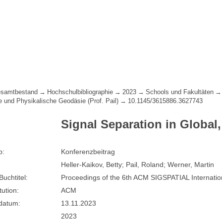
samtbestand
Hochschulbibliographie
2023
Schools und Fakultäten
 und Physikalische Geodäsie (Prof. Pail)
10.1145/3615886.3627743
Signal Separation in Global
p:
Konferenzbeitrag
Heller-Kaikov, Betty; Pail, Roland; Werner, Martin
Buchtitel:
Proceedings of the 6th ACM SIGSPATIAL Internati
tution:
ACM
sdatum:
13.11.2023
2023