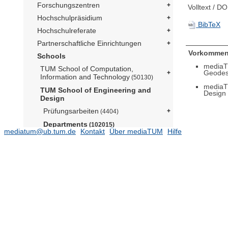
Forschungszentren
Volltext / DO
Hochschulpräsidium
BibTeX
Hochschulreferate
Partnerschaftliche Einrichtungen
Vorkommen
Schools
mediaT
TUM School of Computation,
Geode
Information and Technology
(50130)
mediaT
TUM School of Engineering and
Design
Design
Prüfungsarbeiten
(4404)
Departments
(102015)
mediatum@ub.tum.de
Kontakt
Über mediaTUM
Hilfe
Aerospace and Geodesy
(15574)
Professur für Test und Qualifizierung
von Luft- und
Raumfahrttechnologien (Prof.
Herzig)
Astrodynamik (Prof. Romano)
Astronomische und
Physikalische Geodäsie (Prof.
Pail)
(5320)