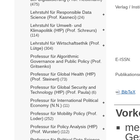
(475)
Verlag / Insti
Lehrstuhl für Responsible Data
Science (Prof. Kasneci)
(24)
Lehrstuhl für Umwelt- und
Klimapolitik (HfP) (Prof. Schreurs)
(114)
Lehrstuhl für Wirtschaftsethik (Prof.
Lütge)
(304)
Professur für Algorithmic
E-ISSN:
Governance and Public Policy (Prof.
Gritsenko)
Professur für Global Health (HfP)
Publikation
(Prof. Steinert)
(73)
Professur für Global Security and
BibTeX
Technology (HfP) (Prof. Paula)
(6)
Professur für International Political
Economy (N.N.)
(11)
Vor
Professur für Mobility Policy (Prof.
Loder)
(252)
me
Professur für Policy Analysis (HfP)
(Prof. Wurster)
(112)
Ge
Professur für Political Data Science