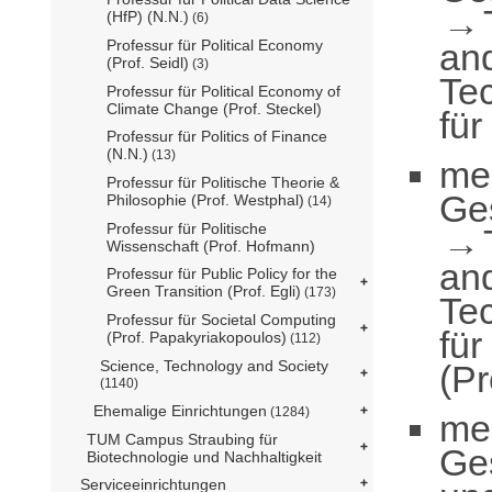
(HfP) (N.N.)
(6)
an
Professur für Political Economy
(Prof. Seidl)
(3)
Te
Professur für Political Economy of
Climate Change (Prof. Steckel)
für
Professur für Politics of Finance
(N.N.)
(13)
me
Professur für Politische Theorie &
Ge
Philosophie (Prof. Westphal)
(14)
Professur für Politische
Wissenschaft (Prof. Hofmann)
an
Professur für Public Policy for the
Green Transition (Prof. Egli)
(173)
Te
Professur für Societal Computing
für
(Prof. Papakyriakopoulos)
(112)
Science, Technology and Society
(Pr
(1140)
Ehemalige Einrichtungen
(1284)
me
TUM Campus Straubing für
Ge
Biotechnologie und Nachhaltigkeit
Serviceeinrichtungen