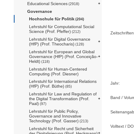
Educational Sciences
(2918)
Governance
Hochschule für Politik
(204)
Lehrstuhl für Computational Social
Science (Prof. Pfeffer)
(212)
Zeitschriftent
Lehrstuhl für Digital Governance
(HfP) (Prof. Theocharis)
(128)
Lehrstuhl für European and Global
Governance (HfP) (Prof. Conceição-
Heldt)
(118)
Lehrstuhl für Human-Centered
Computing (Prof. Diesner)
Lehrstuhl für International Relations
Jahr:
(HfP) (Prof. Büthe)
(85)
Lehrstuhl für Law and Regulation of
Band / Volu
the Digital Transformation (Prof.
Paal)
(97)
Lehrstuhl für Public Policy,
Seitenangab
Governance and Innovative
Technology (Prof. Gasser)
(213)
Volltext / DO
Lehrstuhl für Recht und Sicherheit
der Digitalisierung (Prof. Heckmann)