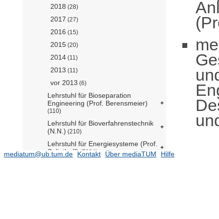
An
2018
(28)
(Pr
2017
(27)
2016
(15)
me
2015
(20)
Ge
2014
(11)
un
2013
(11)
vor 2013
(6)
En
Lehrstuhl für Bioseparation
De
Engineering (Prof. Berensmeier)
(110)
und
Lehrstuhl für Bioverfahrenstechnik
(N.N.)
(210)
Lehrstuhl für Energiesysteme (Prof.
Spliethoff)
(7884)
mediatum@ub.tum.de
Kontakt
Über mediaTUM
Hilfe
Lehrstuhl für Hochleistungs-
Umrichtersysteme (Prof. Heldwein)
(1510)
Lehrstuhl für Nukleartechnik (Prof.
Macián-Juan)
(60)
Lehrstuhl für Windenergie (Prof.