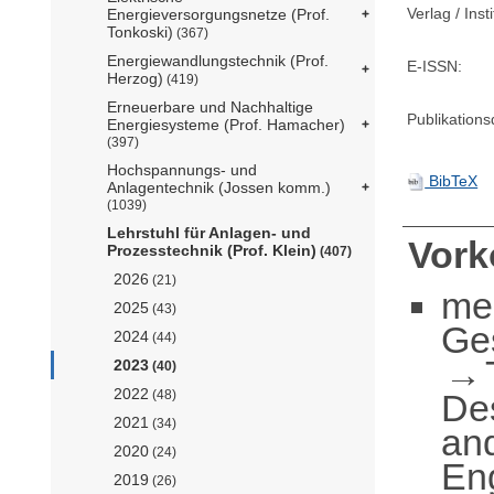
Verlag / Insti
Energieversorgungsnetze (Prof.
Tonkoski)
(367)
Energiewandlungstechnik (Prof.
E-ISSN:
Herzog)
(419)
Erneuerbare und Nachhaltige
Publikation
Energiesysteme (Prof. Hamacher)
(397)
Hochspannungs- und
BibTeX
Anlagentechnik (Jossen komm.)
(1039)
Lehrstuhl für Anlagen- und
Vor
Prozesstechnik (Prof. Klein)
(407)
2026
(21)
me
2025
(43)
Ge
2024
(44)
2023
(40)
2022
De
(48)
2021
(34)
an
2020
(24)
En
2019
(26)