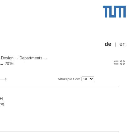
de
en
 Design
Departments
2016
Artikel pro Seite
 H.
ing