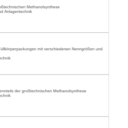
großtechnischen Methanolsynthese
nd Anlagentechnik
n Füllkörperpackungen mit verschiedenen Nenngrößen und
echnik
rennteils der großtechnischen Methanolsynthese
echnik