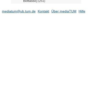
Bottasso)
(251)
Professur für Angewandte
Kerntechnologien (Prof. Reiter)
mediatum@ub.tum.de
Kontakt
Über mediaTUM
Hilfe
Professur für
Bioprozessintensivierung (Prof.
Duvigneau)
Professur für Energiemanagement-
Technologien (Prof. Goebel)
(682)
Professur für Systembiotechnologie
(Prof. Kremling)
(38)
Engineering Physics and
Computation
(5076)
Materials Engineering
(2945)
Mechanical Engineering
(11575)
Mobility Systems Engineering
(5528)
Ehemalige Einrichtungen
(27241)
Gender and Diversity (ED) - School
Office
(2)
Forschungseinrichtung
Satellitengeodäsie (BE)
(1)
TUM School of Life Sciences