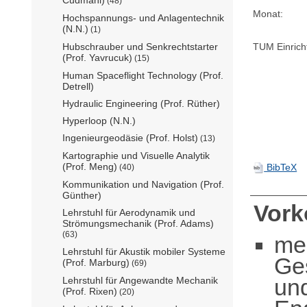
(48)
Monat:
Hochspannungs- und Anlagentechnik
(N.N.)
(1)
TUM Einrich
Hubschrauber und Senkrechtstarter
(Prof. Yavrucuk)
(15)
Human Spaceflight Technology (Prof.
Detrell)
Hydraulic Engineering (Prof. Rüther)
Hyperloop (N.N.)
Ingenieurgeodäsie (Prof. Holst)
(13)
Kartographie und Visuelle Analytik
(Prof. Meng)
BibTeX
(40)
Kommunikation und Navigation (Prof.
Günther)
Vor
Lehrstuhl für Aerodynamik und
Strömungsmechanik (Prof. Adams)
(63)
me
Lehrstuhl für Akustik mobiler Systeme
Ge
(Prof. Marburg)
(69)
un
Lehrstuhl für Angewandte Mechanik
(Prof. Rixen)
(20)