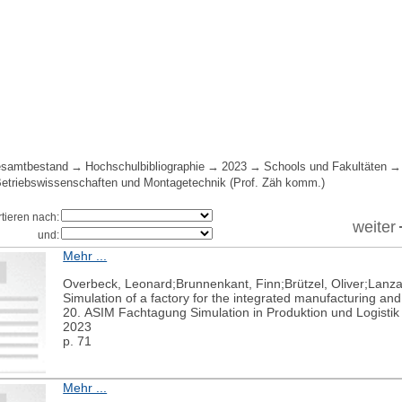
samtbestand
Hochschulbibliographie
2023
Schools und Fakultäten
 Betriebswissenschaften und Montagetechnik (Prof. Zäh komm.)
rtieren nach:
weiter
und:
Mehr ...
Overbeck, Leonard;Brunnenkant, Finn;Brützel, Oliver;Lanza
Simulation of a factory for the integrated manufacturing and
20. ASIM Fachtagung Simulation in Produktion und Logisti
2023
p. 71
Mehr ...