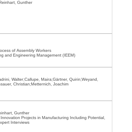
Reinhart, Gunther
ocess of Assembly Workers
ring and Engineering Management (IEEM)
rini, Walter;Callupe, Maira;Gärtner, Quirin;Weyand,
auer, Christian;Metternich, Joachim
inhart, Gunther
nnovation Projects in Manufacturing Including Potential,
xpert Interviews