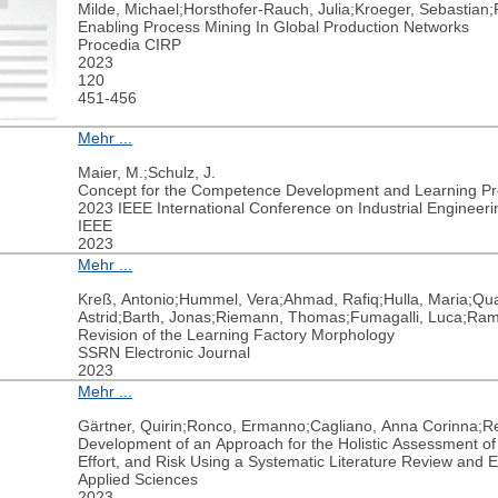
Milde, Michael;Horsthofer-Rauch, Julia;Kroeger, Sebastian;
Enabling Process Mining In Global Production Networks
Procedia CIRP
2023
120
451-456
Mehr ...
Maier, M.;Schulz, J.
Concept for the Competence Development and Learning Pr
2023 IEEE International Conference on Industrial Enginee
IEEE
2023
Mehr ...
Kreß, Antonio;Hummel, Vera;Ahmad, Rafiq;Hulla, Maria;Quad
Astrid;Barth, Jonas;Riemann, Thomas;Fumagalli, Luca;Rams
Revision of the Learning Factory Morphology
SSRN Electronic Journal
2023
Mehr ...
Gärtner, Quirin;Ronco, Ermanno;Cagliano, Anna Corinna;Re
Development of an Approach for the Holistic Assessment of I
Effort, and Risk Using a Systematic Literature Review and E
Applied Sciences
2023