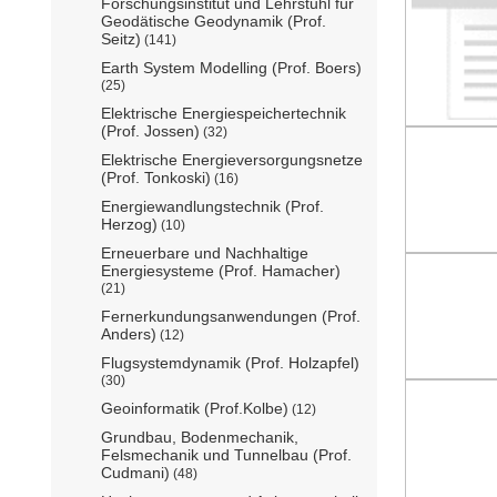
Forschungsinstitut und Lehrstuhl für
Geodätische Geodynamik (Prof.
Seitz)
(141)
Earth System Modelling (Prof. Boers)
(25)
Elektrische Energiespeichertechnik
(Prof. Jossen)
(32)
Elektrische Energieversorgungsnetze
(Prof. Tonkoski)
(16)
Energiewandlungstechnik (Prof.
Herzog)
(10)
Erneuerbare und Nachhaltige
Energiesysteme (Prof. Hamacher)
(21)
Fernerkundungsanwendungen (Prof.
Anders)
(12)
Flugsystemdynamik (Prof. Holzapfel)
(30)
Geoinformatik (Prof.Kolbe)
(12)
Grundbau, Bodenmechanik,
Felsmechanik und Tunnelbau (Prof.
Cudmani)
(48)