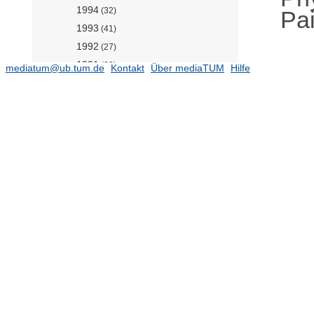
1994
(32)
Pai
1993
(41)
1992
(27)
1991
(23)
mediatum@ub.tum.de
Kontakt
Über mediaTUM
Hilfe
1990
(32)
1989
(25)
1988
(28)
1987
(21)
1986
(28)
1985
(11)
1984
(29)
1983
(17)
1982
(12)
1981
(15)
1980
(5)
1979
(15)
1978
(20)