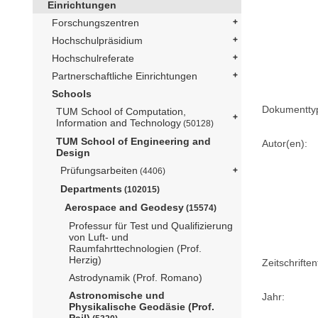
Einrichtungen
Forschungszentren
Hochschulpräsidium
Hochschulreferate
Partnerschaftliche Einrichtungen
Schools
Dokumentty
TUM School of Computation,
Information and Technology
(50128)
TUM School of Engineering and
Autor(en):
Design
Prüfungsarbeiten
(4406)
Departments
(102015)
Aerospace and Geodesy
(15574)
Professur für Test und Qualifizierung
von Luft- und
Raumfahrttechnologien (Prof.
Herzig)
Zeitschriftent
Astrodynamik (Prof. Romano)
Astronomische und
Jahr:
Physikalische Geodäsie (Prof.
Pail)