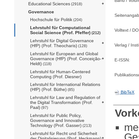
Band / Volu
Educational Sciences
(2918)
Governance
Seitenangab
Hochschule für Politik
(204)
Lehrstuhl für Computational
Volltext / DO
Social Science (Prof. Pfeffer)
(212)
Lehrstuhl für Digital Governance
Verlag / Insti
(HfP) (Prof. Theocharis)
(128)
Lehrstuhl für European and Global
Governance (HfP) (Prof. Conceição-
E-ISSN:
Heldt)
(118)
Lehrstuhl für Human-Centered
Publikation
Computing (Prof. Diesner)
Lehrstuhl für International Relations
(HfP) (Prof. Büthe)
(85)
BibTeX
Lehrstuhl für Law and Regulation of
the Digital Transformation (Prof.
Paal)
(97)
Vor
Lehrstuhl für Public Policy,
Governance and Innovative
me
Technology (Prof. Gasser)
(213)
Ge
Lehrstuhl für Recht und Sicherheit
der Digitalisierung (Prof. Heckmann)