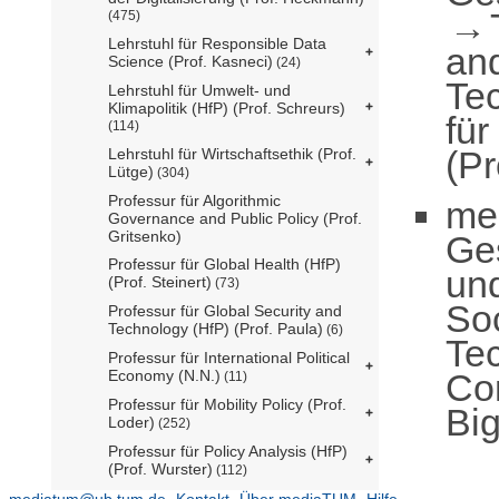
(475)
Lehrstuhl für Responsible Data
an
Science (Prof. Kasneci)
(24)
Te
Lehrstuhl für Umwelt- und
Klimapolitik (HfP) (Prof. Schreurs)
für
(114)
(Pr
Lehrstuhl für Wirtschaftsethik (Prof.
Lütge)
(304)
Professur für Algorithmic
me
Governance and Public Policy (Prof.
Gritsenko)
Ge
Professur für Global Health (HfP)
un
(Prof. Steinert)
(73)
So
Professur für Global Security and
Technology (HfP) (Prof. Paula)
(6)
Te
Professur für International Political
Co
Economy (N.N.)
(11)
Professur für Mobility Policy (Prof.
Big
Loder)
(252)
Professur für Policy Analysis (HfP)
(Prof. Wurster)
(112)
Professur für Political Data Science
mediatum@ub.tum.de
Kontakt
Über mediaTUM
Hilfe