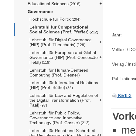
Educational Sciences
(2918)
Governance
Hochschule für Politik
(204)
Lehrstuhl für Computational
Social Science (Prof. Pfeffer)
(212)
Jahr:
Lehrstuhl für Digital Governance
(HfP) (Prof. Theocharis)
(128)
Volltext / DO
Lehrstuhl für European and Global
Governance (HfP) (Prof. Conceição-
Heldt)
(118)
Verlag / Insti
Lehrstuhl für Human-Centered
Computing (Prof. Diesner)
Publikation
Lehrstuhl für International Relations
(HfP) (Prof. Büthe)
(85)
Lehrstuhl für Law and Regulation of
BibTeX
the Digital Transformation (Prof.
Paal)
(97)
Vor
Lehrstuhl für Public Policy,
Governance and Innovative
Technology (Prof. Gasser)
(213)
me
Lehrstuhl für Recht und Sicherheit
der Digitalisierung (Prof. Heckmann)