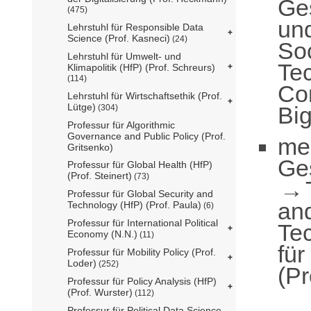
Ge
(475)
un
Lehrstuhl für Responsible Data
Science (Prof. Kasneci)
(24)
So
Lehrstuhl für Umwelt- und
Te
Klimapolitik (HfP) (Prof. Schreurs)
(114)
Co
Lehrstuhl für Wirtschaftsethik (Prof.
Lütge)
Big
(304)
Professur für Algorithmic
Governance and Public Policy (Prof.
me
Gritsenko)
Ge
Professur für Global Health (HfP)
(Prof. Steinert)
(73)
Professur für Global Security and
an
Technology (HfP) (Prof. Paula)
(6)
Professur für International Political
Te
Economy (N.N.)
(11)
für
Professur für Mobility Policy (Prof.
Loder)
(252)
(Pr
Professur für Policy Analysis (HfP)
(Prof. Wurster)
(112)
Professur für Political Data Science