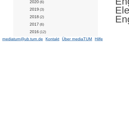
En
2020
(6)
El
2019
(3)
Eng
2018
(2)
2017
(6)
2016
(12)
mediatum@ub.tum.de
Kontakt
Über mediaTUM
Hilfe
Schaltungsentwurf (Prof. Brederlow)
(71)
Simulation von Nanosystemen für
Energiewandlungen (Prof. Gagliardi)
(216)
Umweltsensorik und Modellierung
(Prof. Chen)
(383)
Mathematics
(5665)
Bilddatenbank CIT
(6)
Technische Berichte
ehemalige Lehrstühle und
Fachgebiete
(3947)
Publikationen
(7)
TUM School of Engineering and Design
TUM School of Life Sciences