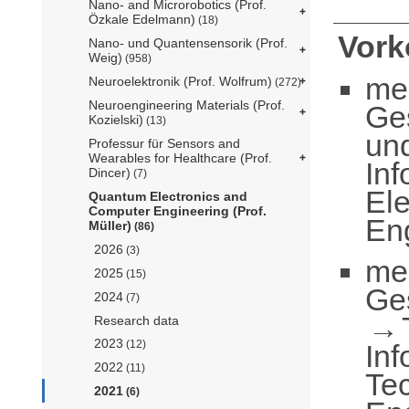
Nano- and Microrobotics (Prof.
Özkale Edelmann)
(18)
Vor
Nano- und Quantensensorik (Prof.
Weig)
(958)
me
Neuroelektronik (Prof. Wolfrum)
(272)
Neuroengineering Materials (Prof.
Ge
Kozielski)
(13)
un
Professur für Sensors and
Wearables for Healthcare (Prof.
Inf
Dincer)
(7)
El
Quantum Electronics and
Computer Engineering (Prof.
Eng
Müller)
(86)
2026
(3)
me
2025
(15)
Ge
2024
(7)
Research data
2023
(12)
Inf
2022
(11)
Te
2021
(6)