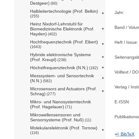
Destgeer)
(60)
Halbleitertechnologie (Prof. Belkin)
Jahr:
(255)
Heinz Nixdorf-Lehrstuhl für
Band / Volu
Biomedizinische Elektronik (Prof.
Hayden)
(402)
Hochfrequenztechnik (Prof. Eibert)
Heft / Issue:
(1643)
Hybride elektronische Systeme
Seitenangab
(Prof. Kreupl)
(238)
Höchstfrequenztechnik (N.N.)
(182)
Volltext / DO
Messsystem- und Sensortechnik
(N.N.)
(582)
Verlag / Insti
Microsensors and Actuators (Prof.
Schrag)
(277)
E-ISSN:
Mikro- und Nanosystemtechnik
(Prof. Hagelauer)
(71)
Mikrowellensensoren und
Publikation
Sensorsysteme (Prof. Nuß)
(11)
Molekularelektronik (Prof. Tornow)
(116)
BibTeX