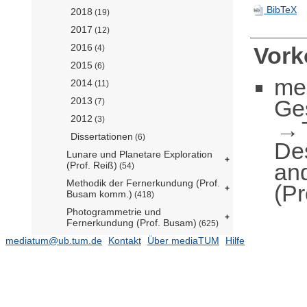
BibTeX
2018
(19)
2017
(12)
2016
Vor
(4)
2015
(6)
me
2014
(11)
Ge
2013
(7)
2012
(3)
Dissertationen
(6)
De
Lunare und Planetare Exploration
an
(Prof. Reiß)
(54)
Methodik der Fernerkundung (Prof.
(Pr
Busam komm.)
(418)
Photogrammetrie und
Fernerkundung (Prof. Busam)
(625)
mediatum@ub.tum.de
Professur für
Kontakt
Über mediaTUM
Hilfe
Raumfahrzeugkontrolle (Prof.
Kochdumper)
(1)
Raumfahrtmobilität und -antriebe
(Prof. Manfletti)
(184)