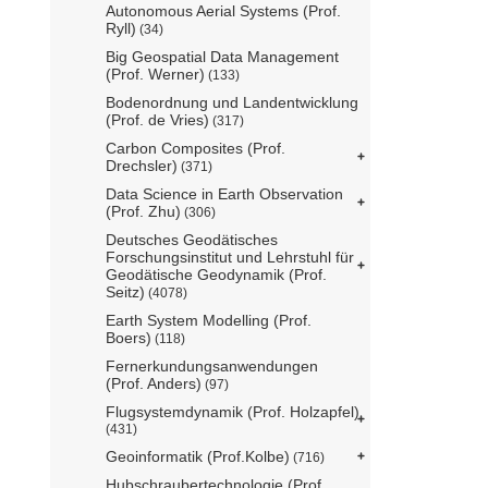
Autonomous Aerial Systems (Prof.
Ryll)
(34)
Big Geospatial Data Management
(Prof. Werner)
(133)
Bodenordnung und Landentwicklung
(Prof. de Vries)
(317)
Carbon Composites (Prof.
Drechsler)
(371)
Data Science in Earth Observation
(Prof. Zhu)
(306)
Deutsches Geodätisches
Forschungsinstitut und Lehrstuhl für
Geodätische Geodynamik (Prof.
Seitz)
(4078)
Earth System Modelling (Prof.
Boers)
(118)
Fernerkundungsanwendungen
(Prof. Anders)
(97)
Flugsystemdynamik (Prof. Holzapfel)
(431)
Geoinformatik (Prof.Kolbe)
(716)
Hubschraubertechnologie (Prof.