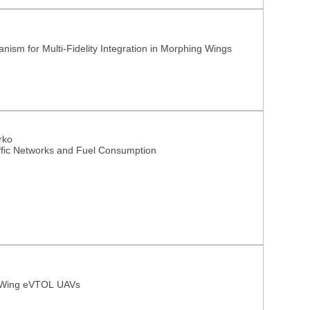
ism for Multi-Fidelity Integration in Morphing Wings
rko
raffic Networks and Fuel Consumption
xed Wing eVTOL UAVs