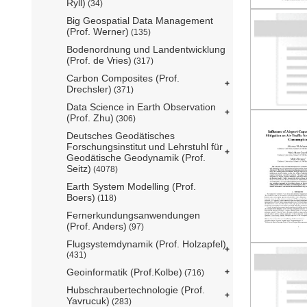
Ryll)
(34)
Big Geospatial Data Management
(Prof. Werner)
(135)
Bodenordnung und Landentwicklung
(Prof. de Vries)
(317)
Carbon Composites (Prof.
Drechsler)
(371)
Data Science in Earth Observation
(Prof. Zhu)
(306)
Deutsches Geodätisches
Forschungsinstitut und Lehrstuhl für
Geodätische Geodynamik (Prof.
Seitz)
(4078)
Earth System Modelling (Prof.
Boers)
(118)
Fernerkundungsanwendungen
(Prof. Anders)
(97)
Flugsystemdynamik (Prof. Holzapfel)
(431)
Geoinformatik (Prof.Kolbe)
(716)
Hubschraubertechnologie (Prof.
Yavrucuk)
(283)