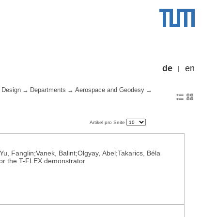
de
en
 Design
Departments
Aerospace and Geodesy
Artikel pro Seite
Yu, Fanglin;Vanek, Balint;Olgyay, Abel;Takarics, Béla
for the T-FLEX demonstrator