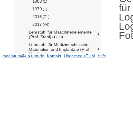
1983
(1)
für
1979
(1)
Log
2016
(71)
Log
2017
(44)
Fot
Lehrstuhl für Maschinenelemente
(Prof. Stahl)
(1200)
Lehrstuhl für Medizintechnische
Materialien und Implantate (Prof.
Mela)
(93)
mediatum@ub.tum.de
Kontakt
Über mediaTUM
Hilfe
Lehrstuhl für Mikrotechnik und
Medizingerätetechnik (Prof. Lüth)
(320)
Lehrstuhl für Nachhaltige
Produktionssysteme (Prof. Reuter)
Lehrstuhl für Produktentwicklung
und Leichtbau (Prof. Zimmermann)
(1936)
Lehrstuhl für Produktion und Technik
in der Medienbranche (Prof.
Spanner-Ulmer)
Lehrstuhl für Produktionstechnik und
Energiespeichersysteme (Prof.