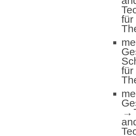
an
Te
für
Th
me
Ge
Sc
für
Th
me
Ge
an
Te