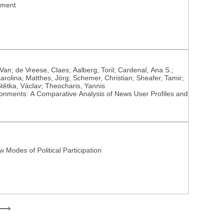
gement
Van; de Vreese, Claes; Aalberg, Toril; Cardenal, Ana S.;
rolina; Matthes, Jörg; Schemer, Christian; Sheafer, Tamir;
tětka, Václav; Theocharis, Yannis
ironments: A Comparative Analysis of News User Profiles and
w Modes of Political Participation