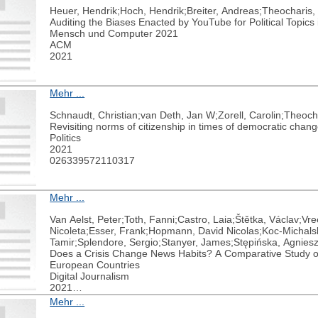
Heuer, Hendrik;Hoch, Hendrik;Breiter, Andreas;Theocharis,
Auditing the Biases Enacted by YouTube for Political Topic
Mensch und Computer 2021
ACM
2021
Mehr ...
Schnaudt, Christian;van Deth, Jan W;Zorell, Carolin;Theoch
Revisiting norms of citizenship in times of democratic chan
Politics
2021
026339572110317
Mehr ...
Van Aelst, Peter;Toth, Fanni;Castro, Laia;Štětka, Václav;Vr
Nicoleta;Esser, Frank;Hopmann, David Nicolas;Koc-Michalsk
Tamir;Splendore, Sergio;Stanyer, James;Stępińska, Agnies
Does a Crisis Change News Habits? A Comparative Study o
European Countries
Digital Journalism
2021
1-31
Mehr ...