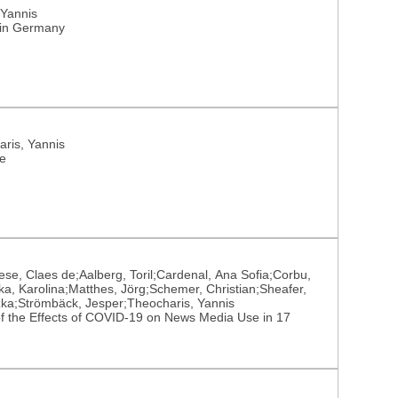
 Yannis
s in Germany
aris, Yannis
ge
eese, Claes de;Aalberg, Toril;Cardenal, Ana Sofia;Corbu,
a, Karolina;Matthes, Jörg;Schemer, Christian;Sheafer,
zka;Strömbäck, Jesper;Theocharis, Yannis
f the Effects of COVID-19 on News Media Use in 17