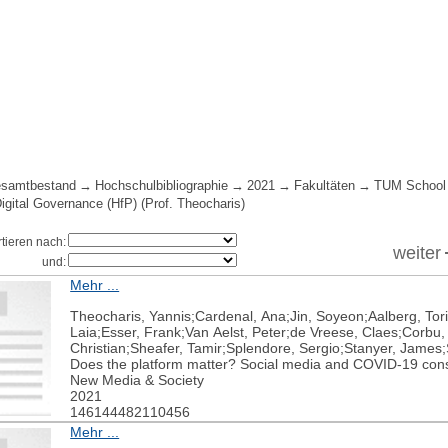
samtbestand
Hochschulbibliographie
2021
Fakultäten
TUM School 
Digital Governance (HfP) (Prof. Theocharis)
rtieren nach:
weiter
und:
Mehr ...
Theocharis, Yannis;Cardenal, Ana;Jin, Soyeon;Aalberg, Tor
Laia;Esser, Frank;Van Aelst, Peter;de Vreese, Claes;Corbu,
Christian;Sheafer, Tamir;Splendore, Sergio;Stanyer, James;
Does the platform matter? Social media and COVID-19 consp
New Media & Society
2021
146144482110456
Mehr ...