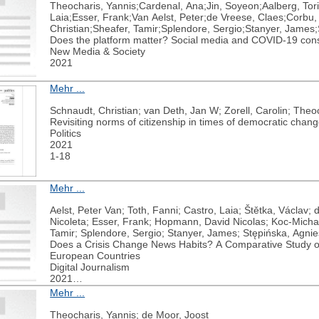
Theocharis, Yannis;Cardenal, Ana;Jin, Soyeon;Aalberg, Tor
Laia;Esser, Frank;Van Aelst, Peter;de Vreese, Claes;Corbu,
Christian;Sheafer, Tamir;Splendore, Sergio;Stanyer, James;
Does the platform matter? Social media and COVID-19 consp
New Media & Society
2021
Mehr ...
Schnaudt, Christian; van Deth, Jan W; Zorell, Carolin; Theo
Revisiting norms of citizenship in times of democratic chan
Politics
2021
1-18
Mehr ...
Aelst, Peter Van; Toth, Fanni; Castro, Laia; Štětka, Václav;
Nicoleta; Esser, Frank; Hopmann, David Nicolas; Koc-Michal
Tamir; Splendore, Sergio; Stanyer, James; Stępińska, Agni
Does a Crisis Change News Habits? A Comparative Study o
European Countries
Digital Journalism
2021
1-31
Mehr ...
Theocharis, Yannis; de Moor, Joost