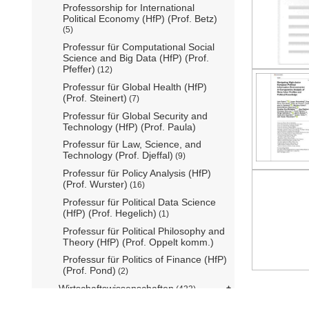
Professorship for International
Political Economy (HfP) (Prof. Betz)
(5)
Professur für Computational Social
Science and Big Data (HfP) (Prof.
Pfeffer)
(12)
Professur für Global Health (HfP)
(Prof. Steinert)
(7)
Professur für Global Security and
Technology (HfP) (Prof. Paula)
Professur für Law, Science, and
Technology (Prof. Djeffal)
(9)
Professur für Policy Analysis (HfP)
(Prof. Wurster)
(16)
Professur für Political Data Science
(HfP) (Prof. Hegelich)
(1)
Professur für Political Philosophy and
Theory (HfP) (Prof. Oppelt komm.)
Professur für Politics of Finance (HfP)
(Prof. Pond)
(2)
Wirtschaftswissenschaften
(433)
Wissenschaftszentrum