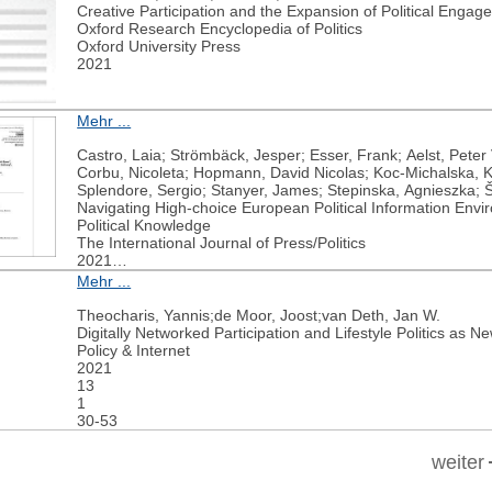
Creative Participation and the Expansion of Political Enga
Oxford Research Encyclopedia of Politics
Oxford University Press
2021
Mehr ...
Castro, Laia; Strömbäck, Jesper; Esser, Frank; Aelst, Peter 
Corbu, Nicoleta; Hopmann, David Nicolas; Koc-Michalska, Ka
Splendore, Sergio; Stanyer, James; Stepinska, Agnieszka; Š
Navigating High-choice European Political Information Env
Political Knowledge
The International Journal of Press/Politics
2021
1-33
Mehr ...
Theocharis, Yannis;de Moor, Joost;van Deth, Jan W.
Digitally Networked Participation and Lifestyle Politics as Ne
Policy & Internet
2021
13
1
30-53
weiter