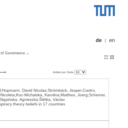
de
en
of Governance
Artikel pro Seite
il;Hopmann, David Nicolas;Strömbäck, Jesper;Castro,
 Nicoleta;Koc-Michalska, Karolina;Matthes, Joerg;Schemer,
Stępińska, Agnieszka;Štětka, Václav
iracy theory beliefs in 17 countries