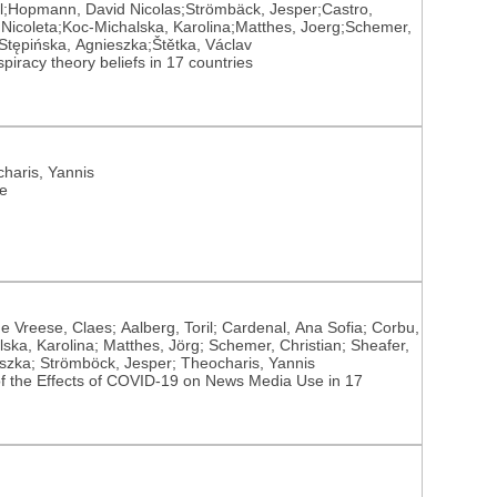
il;Hopmann, David Nicolas;Strömbäck, Jesper;Castro,
 Nicoleta;Koc-Michalska, Karolina;Matthes, Joerg;Schemer,
Stępińska, Agnieszka;Štětka, Václav
iracy theory beliefs in 17 countries
charis, Yannis
ge
 de Vreese, Claes; Aalberg, Toril; Cardenal, Ana Sofia; Corbu,
ska, Karolina; Matthes, Jörg; Schemer, Christian; Sheafer,
eszka; Strömböck, Jesper; Theocharis, Yannis
f the Effects of COVID-19 on News Media Use in 17